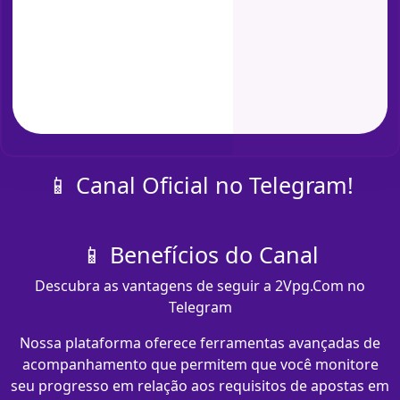
📱 Canal Oficial no Telegram!
📱 Benefícios do Canal
Descubra as vantagens de seguir a 2Vpg.Com no
Telegram
Nossa plataforma oferece ferramentas avançadas de
acompanhamento que permitem que você monitore
seu progresso em relação aos requisitos de apostas em