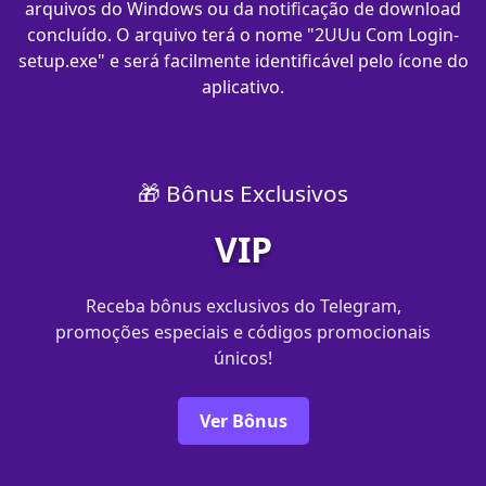
arquivos do Windows ou da notificação de download
concluído. O arquivo terá o nome "2UUu Com Login-
setup.exe" e será facilmente identificável pelo ícone do
aplicativo.
🎁 Bônus Exclusivos
VIP
Receba bônus exclusivos do Telegram,
promoções especiais e códigos promocionais
únicos!
Ver Bônus