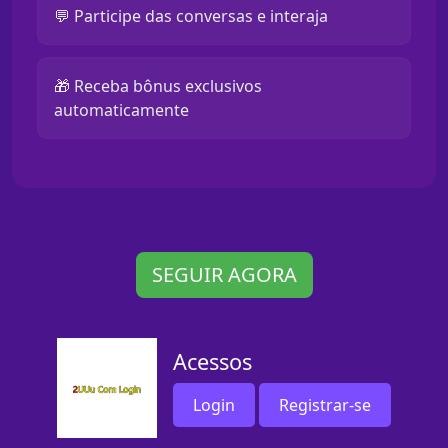
💬 Participe das conversas e interaja
🎁 Receba bônus exclusivos
automaticamente
SEGUIR AGORA
Acessos
Login
Registrar-se