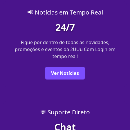
📢 Notícias em Tempo Real
24/7
Fique por dentro de todas as novidades,
promoções e eventos da 2UUu Com Login em
tempo real!
Ver Notícias
💬 Suporte Direto
Chat