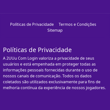
Políticas de Privacidade
Termos e Condições
Sitemap
Políticas de Privacidade
A 2UUu Com Login valoriza a privacidade de seus
usuários e está empenhada em proteger todas as
informações pessoais fornecidas durante o uso de
nossos canais de comunicação. Todos os dados
coletados são utilizados exclusivamente para fins de
melhoria contínua da experiência de nossos jogadores.