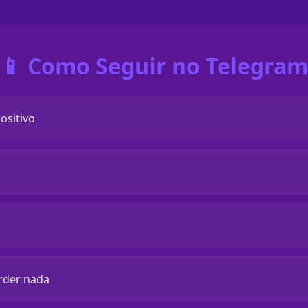
📱 Como Seguir no Telegram
ositivo
erder nada