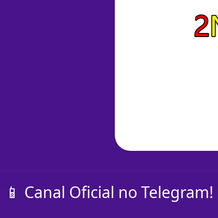
📱 Canal Oficial no Telegram!