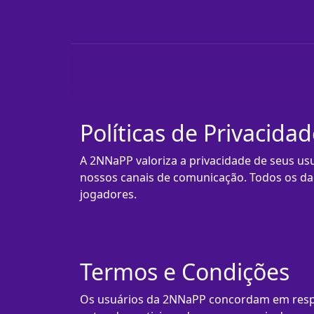
Políticas de Privacida
A 2NNaPP valoriza a privacidade de seus u
nossos canais de comunicação. Todos os dad
jogadores.
Termos e Condições
Os usuários da 2NNaPP concordam em respei