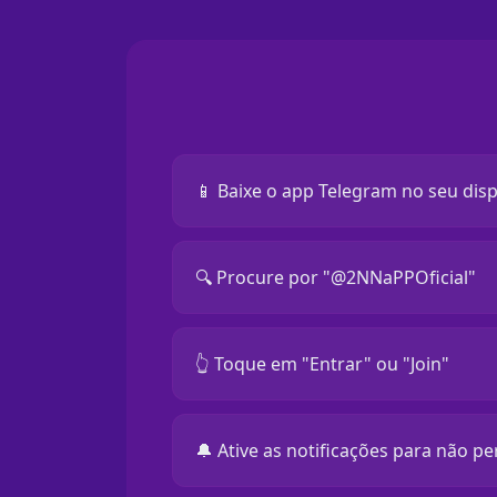
📱 Baixe o app Telegram no seu disp
🔍 Procure por "@2NNaPPOficial"
👆 Toque em "Entrar" ou "Join"
🔔 Ative as notificações para não p