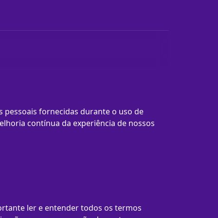
 pessoais fornecidas durante o uso de
elhoria contínua da experiência de nossos
rtante ler e entender todos os termos