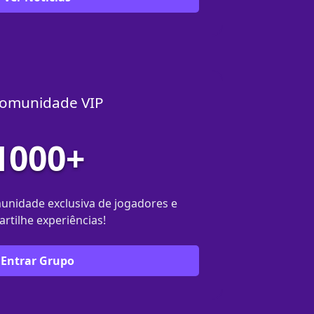
Comunidade VIP
1000+
unidade exclusiva de jogadores e
rtilhe experiências!
Entrar Grupo