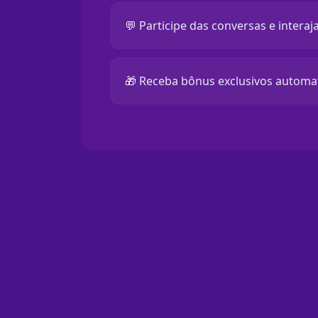
💬 Participe das conversas e interaj
🎁 Receba bônus exclusivos autom