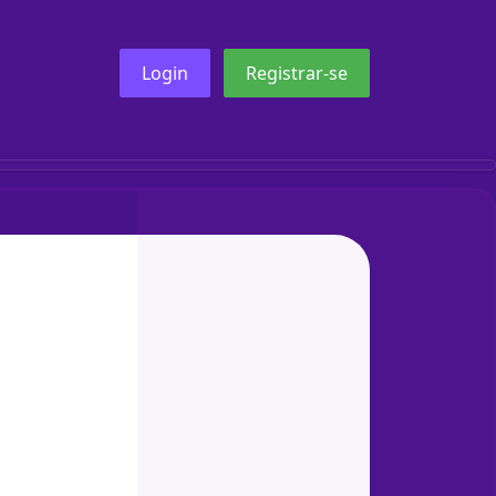
Login
Registrar-se