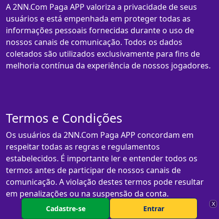
A 2NN.Com Paga APP valoriza a privacidade de seus
usuários e está empenhada em proteger todas as
informações pessoais fornecidas durante o uso de
nossos canais de comunicação. Todos os dados
coletados são utilizados exclusivamente para fins de
melhoria contínua da experiência de nossos jogadores.
Termos e Condições
Os usuários da 2NN.Com Paga APP concordam em
respeitar todas as regras e regulamentos
estabelecidos. É importante ler e entender todos os
termos antes de participar de nossos canais de
comunicação. A violação destes termos pode resultar
em penalizações ou na suspensão da conta.
X
Cadastre-se
Entrar