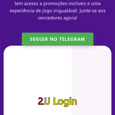
tem acesso a promoções incríveis e uma
experiência de jogo inigualável. Junte-se aos
vencedores agora!
SEGUIR NO TELEGRAM