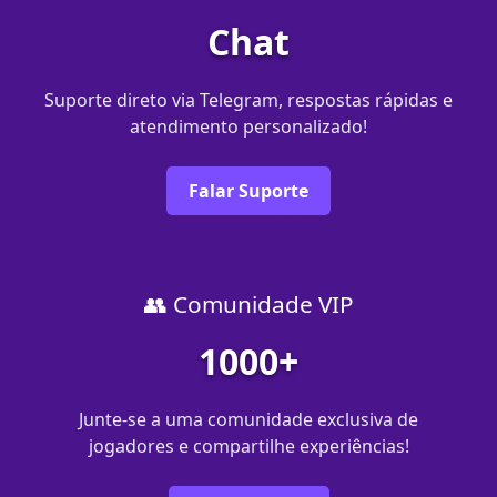
Chat
Suporte direto via Telegram, respostas rápidas e
atendimento personalizado!
Falar Suporte
👥 Comunidade VIP
1000+
Junte-se a uma comunidade exclusiva de
jogadores e compartilhe experiências!