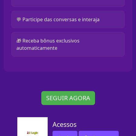
💬 Participe das conversas e interaja
🎁 Receba bônus exclusivos
automaticamente
SEGUIR AGORA
Acessos