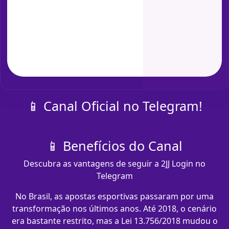
📱 Canal Oficial no Telegram!
📱 Benefícios do Canal
Descubra as vantagens de seguir a 2JJ Login no
Telegram
No Brasil, as apostas esportivas passaram por uma
transformação nos últimos anos. Até 2018, o cenário
era bastante restrito, mas a Lei 13.756/2018 mudou o