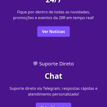
Fique por dentro de todas as novidades,
promoções e eventos da 28R em tempo real!
Ver Notícias
💬 Suporte Direto
Chat
Suporte direto via Telegram, respostas rápidas e
atendimento personalizado!