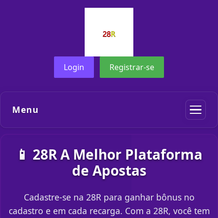
Login
Registrar-se
Menu
📱 28R A Melhor Plataforma
de Apostas
Cadastre-se na 28R para ganhar bônus no
cadastro e em cada recarga. Com a 28R, você tem