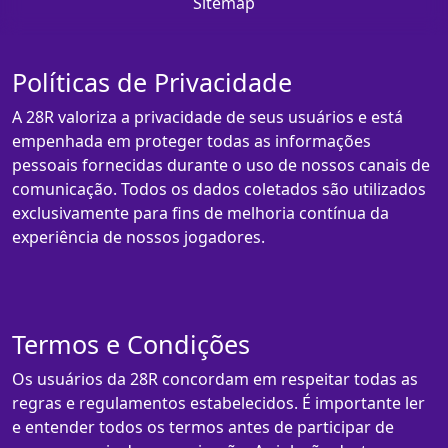
Sitemap
Políticas de Privacidade
A 28R valoriza a privacidade de seus usuários e está
empenhada em proteger todas as informações
pessoais fornecidas durante o uso de nossos canais de
comunicação. Todos os dados coletados são utilizados
exclusivamente para fins de melhoria contínua da
experiência de nossos jogadores.
Termos e Condições
Os usuários da 28R concordam em respeitar todas as
regras e regulamentos estabelecidos. É importante ler
e entender todos os termos antes de participar de