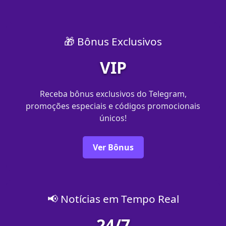
🎁 Bônus Exclusivos
VIP
Receba bônus exclusivos do Telegram,
promoções especiais e códigos promocionais
únicos!
Ver Bônus
📢 Notícias em Tempo Real
24/7