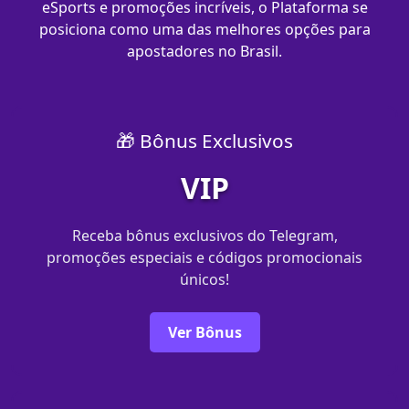
eSports e promoções incríveis, o Plataforma se
posiciona como uma das melhores opções para
apostadores no Brasil.
🎁 Bônus Exclusivos
VIP
Receba bônus exclusivos do Telegram,
promoções especiais e códigos promocionais
únicos!
Ver Bônus