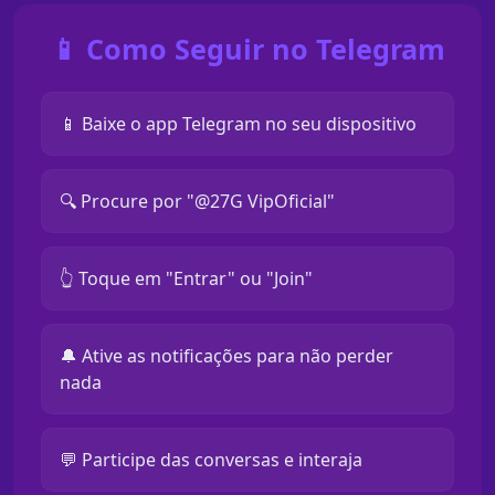
📱 Como Seguir no Telegram
📱 Baixe o app Telegram no seu dispositivo
🔍 Procure por "@27G VipOficial"
👆 Toque em "Entrar" ou "Join"
🔔 Ative as notificações para não perder
nada
💬 Participe das conversas e interaja