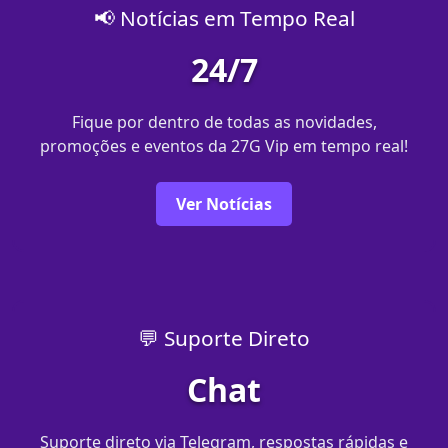
📢 Notícias em Tempo Real
24/7
Fique por dentro de todas as novidades,
promoções e eventos da 27G Vip em tempo real!
Ver Notícias
💬 Suporte Direto
Chat
Suporte direto via Telegram, respostas rápidas e