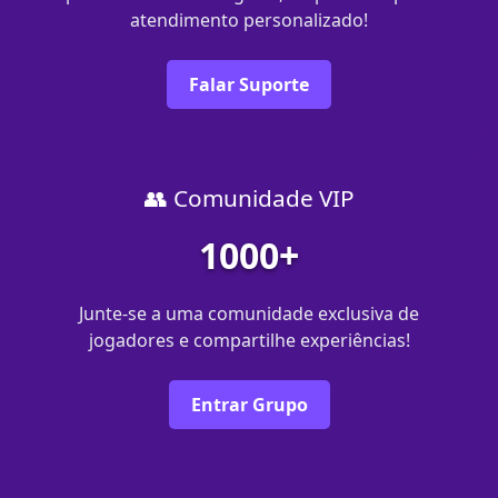
atendimento personalizado!
Falar Suporte
👥 Comunidade VIP
1000+
Junte-se a uma comunidade exclusiva de
jogadores e compartilhe experiências!
Entrar Grupo