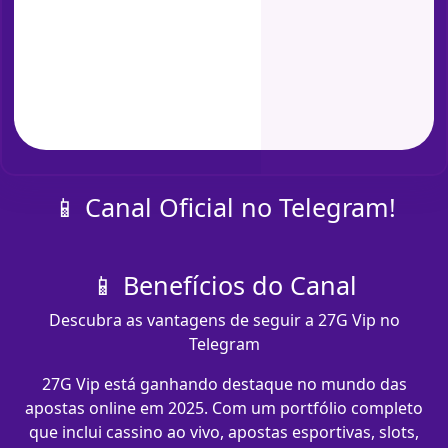
📱 Canal Oficial no Telegram!
📱 Benefícios do Canal
Descubra as vantagens de seguir a 27G Vip no
Telegram
27G Vip está ganhando destaque no mundo das
apostas online em 2025. Com um portfólio completo
que inclui cassino ao vivo, apostas esportivas, slots,