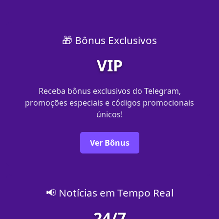
🎁 Bônus Exclusivos
VIP
Receba bônus exclusivos do Telegram,
promoções especiais e códigos promocionais
únicos!
Ver Bônus
📢 Notícias em Tempo Real
24/7