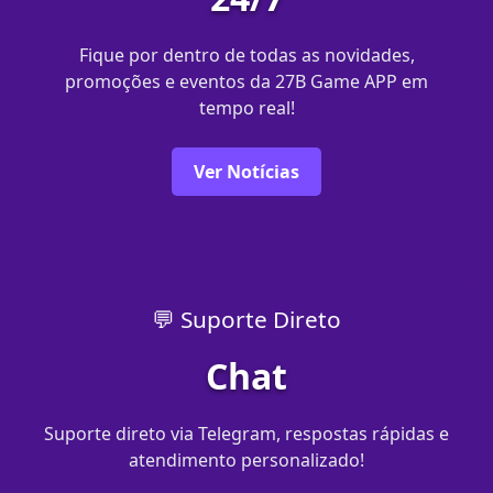
Fique por dentro de todas as novidades,
promoções e eventos da 27B Game APP em
tempo real!
Ver Notícias
💬 Suporte Direto
Chat
Suporte direto via Telegram, respostas rápidas e
atendimento personalizado!