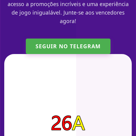
acesso a promoções incríveis e uma experiência
de jogo inigualável. Junte-se aos vencedores
agora!
SEGUIR NO TELEGRAM