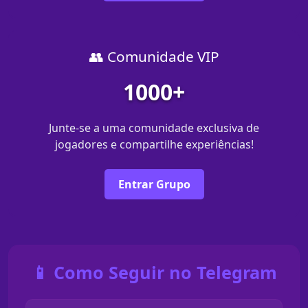
👥 Comunidade VIP
1000+
Junte-se a uma comunidade exclusiva de
jogadores e compartilhe experiências!
Entrar Grupo
📱 Como Seguir no Telegram