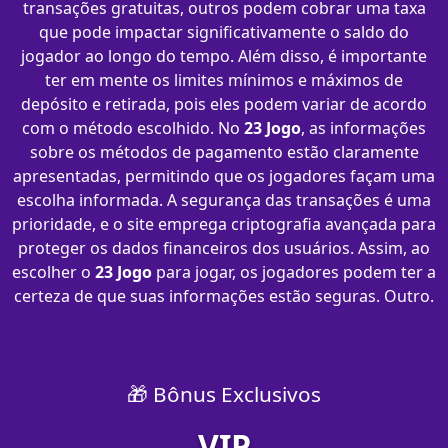
transações gratuitas, outros podem cobrar uma taxa
que pode impactar significativamente o saldo do
jogador ao longo do tempo. Além disso, é importante
ter em mente os limites mínimos e máximos de
depósito e retirada, pois eles podem variar de acordo
com o método escolhido. No
23 Jogo
, as informações
sobre os métodos de pagamento estão claramente
apresentadas, permitindo que os jogadores façam uma
escolha informada. A segurança das transações é uma
prioridade, e o site emprega criptografia avançada para
proteger os dados financeiros dos usuários. Assim, ao
escolher o
23 Jogo
para jogar, os jogadores podem ter a
certeza de que suas informações estão seguras. Outro.
🎁 Bônus Exclusivos
VIP