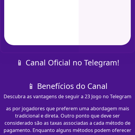
📱 Canal Oficial no Telegram!
📱 Benefícios do Canal
Descubra as vantagens de seguir a 23 Jogo no Telegram
as por jogadores que preferem uma abordagem mais
tradicional e direta. Outro ponto que deve ser
considerado são as taxas associadas a cada método de
pagamento. Enquanto alguns métodos podem oferecer