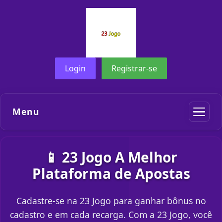
Login
Registrar-se
Menu
📱 23 Jogo A Melhor
Plataforma de Apostas
Cadastre-se na 23 Jogo para ganhar bônus no
cadastro e em cada recarga. Com a 23 Jogo, você