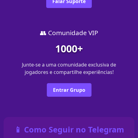
Falar Suporte
👥 Comunidade VIP
1000+
Junte-se a uma comunidade exclusiva de
jogadores e compartilhe experiências!
Entrar Grupo
📱 Como Seguir no Telegram