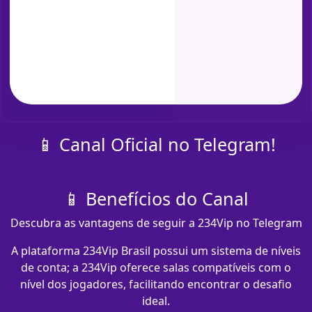
📱 Canal Oficial no Telegram!
📱 Benefícios do Canal
Descubra as vantagens de seguir a 234Vip no Telegram
A plataforma 234Vip Brasil possui um sistema de níveis
de conta; a 234Vip oferece salas compatíveis com o
nível dos jogadores, facilitando encontrar o desafio
ideal.