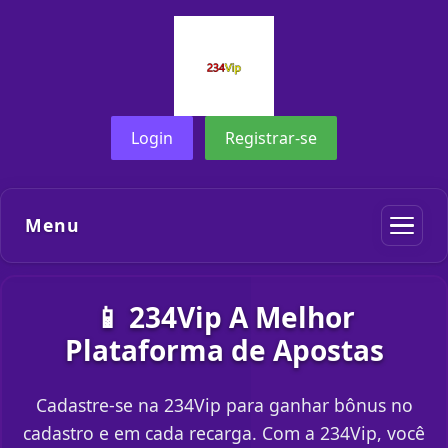
Login
Registrar-se
Menu
📱 234Vip A Melhor
Plataforma de Apostas
Cadastre-se na 234Vip para ganhar bônus no
cadastro e em cada recarga. Com a 234Vip, você