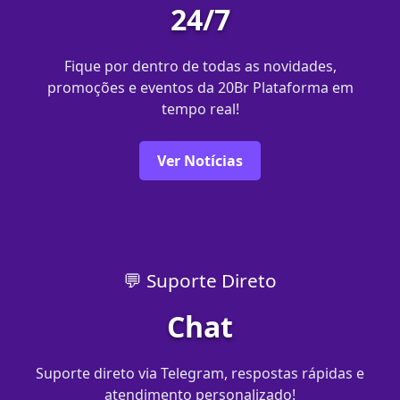
24/7
Fique por dentro de todas as novidades,
promoções e eventos da 20Br Plataforma em
tempo real!
Ver Notícias
💬 Suporte Direto
Chat
Suporte direto via Telegram, respostas rápidas e
atendimento personalizado!