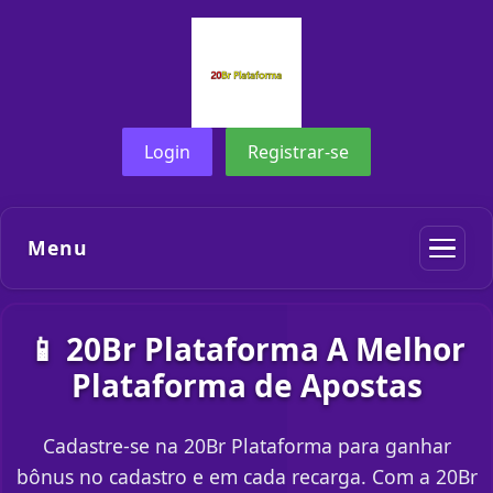
Login
Registrar-se
Menu
📱 20Br Plataforma A Melhor
Plataforma de Apostas
Cadastre-se na 20Br Plataforma para ganhar
bônus no cadastro e em cada recarga. Com a 20Br