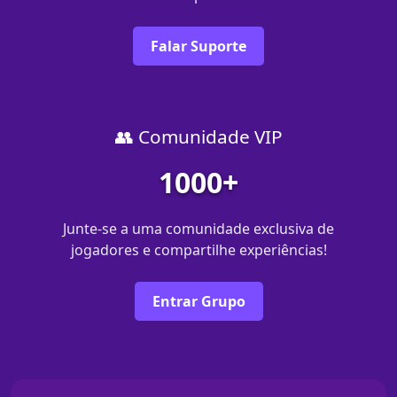
Falar Suporte
👥 Comunidade VIP
1000+
Junte-se a uma comunidade exclusiva de
jogadores e compartilhe experiências!
Entrar Grupo