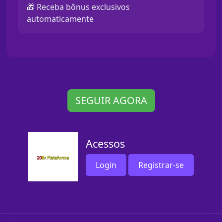
🎁 Receba bônus exclusivos
automaticamente
SEGUIR AGORA
Acessos
Login
Registrar-se