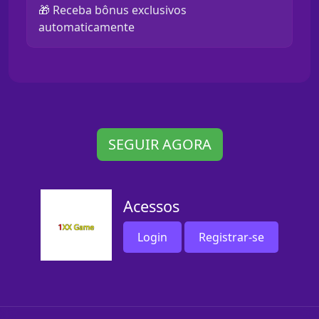
🎁 Receba bônus exclusivos
automaticamente
SEGUIR AGORA
Acessos
Login
Registrar-se