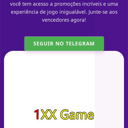
você tem acesso a promoções incríveis e uma
experiência de jogo inigualável. Junte-se aos
vencedores agora!
SEGUIR NO TELEGRAM