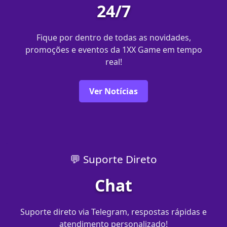
24/7
Fique por dentro de todas as novidades,
promoções e eventos da 1XX Game em tempo
real!
Ver Notícias
💬 Suporte Direto
Chat
Suporte direto via Telegram, respostas rápidas e
atendimento personalizado!