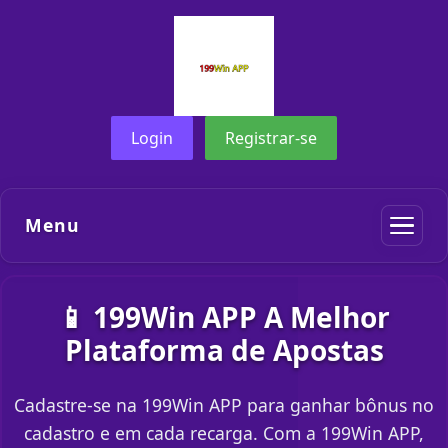
Login
Registrar-se
Menu
📱 199Win APP A Melhor
Plataforma de Apostas
Cadastre-se na 199Win APP para ganhar bônus no
cadastro e em cada recarga. Com a 199Win APP,