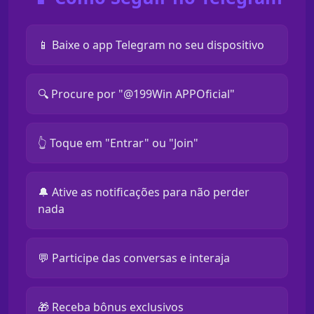
📱 Baixe o app Telegram no seu dispositivo
🔍 Procure por "@199Win APPOficial"
👆 Toque em "Entrar" ou "Join"
🔔 Ative as notificações para não perder
nada
💬 Participe das conversas e interaja
🎁 Receba bônus exclusivos