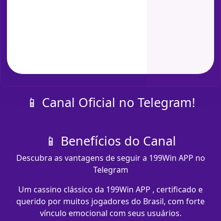
📱 Canal Oficial no Telegram!
📱 Benefícios do Canal
Descubra as vantagens de seguir a 199Win APP no
Telegram
Um cassino clássico da 199Win APP , certificado e
querido por muitos jogadores do Brasil, com forte
vínculo emocional com seus usuários.