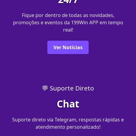
Fique por dentro de todas as novidades,
promoções e eventos da 199Win APP em tempo
real!
Ver Notícias
💬 Suporte Direto
Chat
Suporte direto via Telegram, respostas rápidas e
atendimento personalizado!