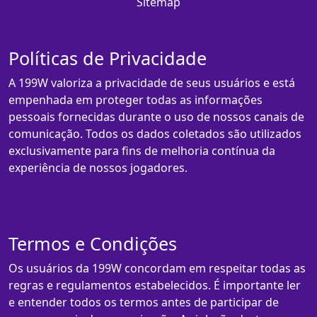
Sitemap
Políticas de Privacidade
A 199W valoriza a privacidade de seus usuários e está
empenhada em proteger todas as informações
pessoais fornecidas durante o uso de nossos canais de
comunicação. Todos os dados coletados são utilizados
exclusivamente para fins de melhoria contínua da
experiência de nossos jogadores.
Termos e Condições
Os usuários da 199W concordam em respeitar todas as
regras e regulamentos estabelecidos. É importante ler
e entender todos os termos antes de participar de