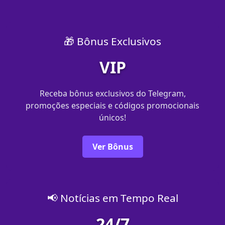
🎁 Bônus Exclusivos
VIP
Receba bônus exclusivos do Telegram,
promoções especiais e códigos promocionais
únicos!
Ver Bônus
📢 Notícias em Tempo Real
24/7