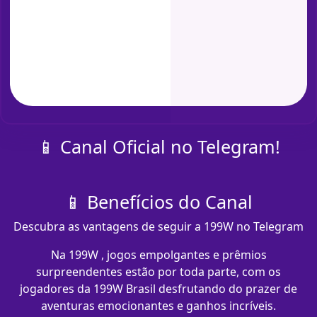
📱 Canal Oficial no Telegram!
📱 Benefícios do Canal
Descubra as vantagens de seguir a 199W no Telegram
Na 199W , jogos empolgantes e prêmios
surpreendentes estão por toda parte, com os
jogadores da 199W Brasil desfrutando do prazer de
aventuras emocionantes e ganhos incríveis.