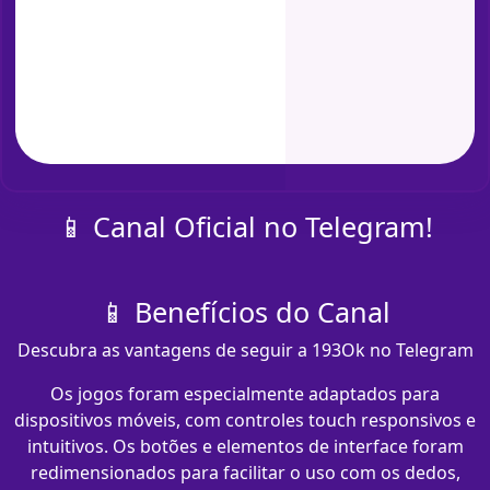
📱 Canal Oficial no Telegram!
📱 Benefícios do Canal
Descubra as vantagens de seguir a 193Ok no Telegram
Os jogos foram especialmente adaptados para
dispositivos móveis, com controles touch responsivos e
intuitivos. Os botões e elementos de interface foram
redimensionados para facilitar o uso com os dedos,