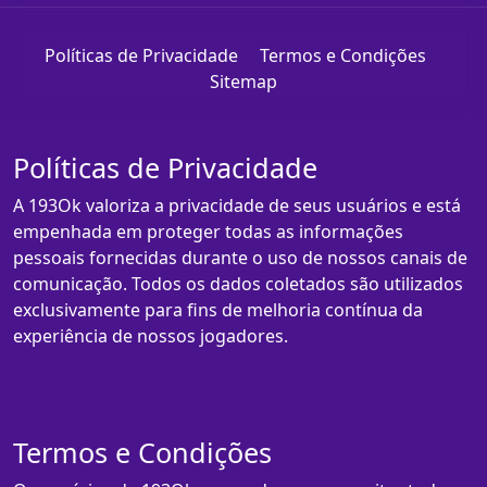
Políticas de Privacidade
Termos e Condições
Sitemap
Políticas de Privacidade
A 193Ok valoriza a privacidade de seus usuários e está
empenhada em proteger todas as informações
pessoais fornecidas durante o uso de nossos canais de
comunicação. Todos os dados coletados são utilizados
exclusivamente para fins de melhoria contínua da
experiência de nossos jogadores.
Termos e Condições