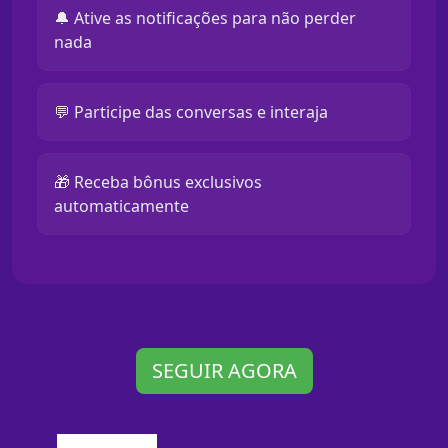
🔔 Ative as notificações para não perder
nada
💬 Participe das conversas e interaja
🎁 Receba bônus exclusivos
automaticamente
SEGUIR AGORA