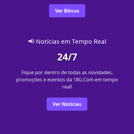
Ver Bônus
📢 Notícias em Tempo Real
24/7
Fique por dentro de todas as novidades,
promoções e eventos da 18G.Com em tempo
real!
Ver Notícias