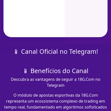
📱 Canal Oficial no Telegram!
📱 Benefícios do Canal
Descubra as vantagens de seguir a 18G.Com no
Telegram
O módulo de apostas esportivas da 18G.Com
representa um ecossistema complexo de trading em
tempo real, fundamentado em algoritmos sofisticados