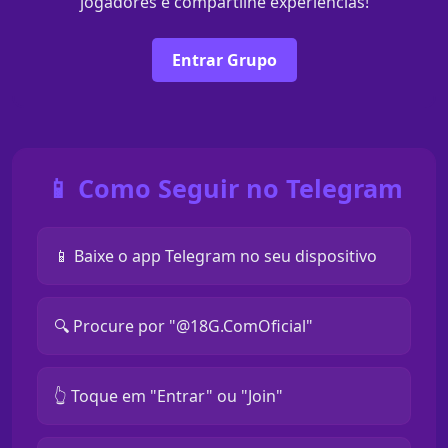
jogadores e compartilhe experiências!
Entrar Grupo
📱 Como Seguir no Telegram
📱 Baixe o app Telegram no seu dispositivo
🔍 Procure por "@18G.ComOficial"
👆 Toque em "Entrar" ou "Join"