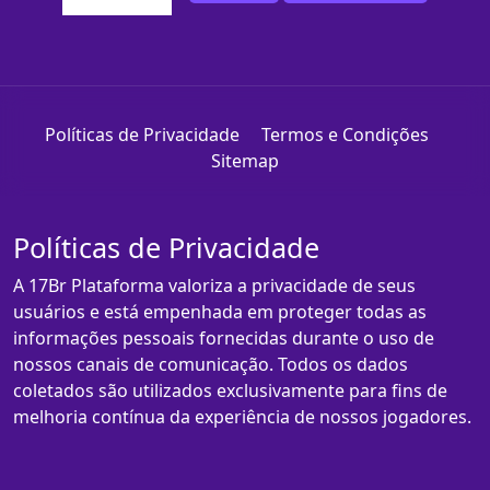
Políticas de Privacidade
Termos e Condições
Sitemap
Políticas de Privacidade
A 17Br Plataforma valoriza a privacidade de seus
usuários e está empenhada em proteger todas as
informações pessoais fornecidas durante o uso de
nossos canais de comunicação. Todos os dados
coletados são utilizados exclusivamente para fins de
melhoria contínua da experiência de nossos jogadores.