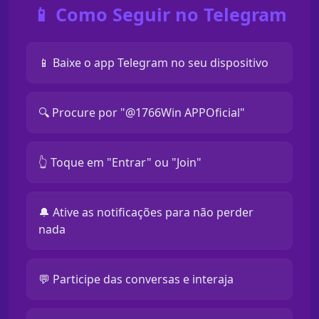
📱 Como Seguir no Telegram
📱 Baixe o app Telegram no seu dispositivo
🔍 Procure por "@1766Win APPOficial"
👆 Toque em "Entrar" ou "Join"
🔔 Ative as notificações para não perder
nada
💬 Participe das conversas e interaja