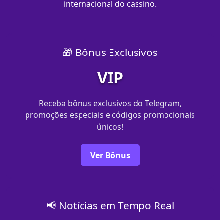
internacional do cassino.
🎁 Bônus Exclusivos
VIP
Receba bônus exclusivos do Telegram,
promoções especiais e códigos promocionais
únicos!
Ver Bônus
📢 Notícias em Tempo Real