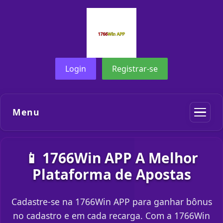
Login
Registrar-se
Menu
📱 1766Win APP A Melhor
Plataforma de Apostas
Cadastre-se na 1766Win APP para ganhar bônus
no cadastro e em cada recarga. Com a 1766Win