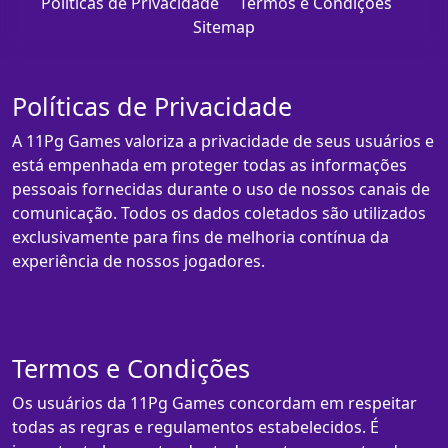
Políticas de Privacidade
Termos e Condições
Sitemap
Políticas de Privacidade
A 11Pg Games valoriza a privacidade de seus usuários e
está empenhada em proteger todas as informações
pessoais fornecidas durante o uso de nossos canais de
comunicação. Todos os dados coletados são utilizados
exclusivamente para fins de melhoria contínua da
experiência de nossos jogadores.
Termos e Condições
Os usuários da 11Pg Games concordam em respeitar
todas as regras e regulamentos estabelecidos. É