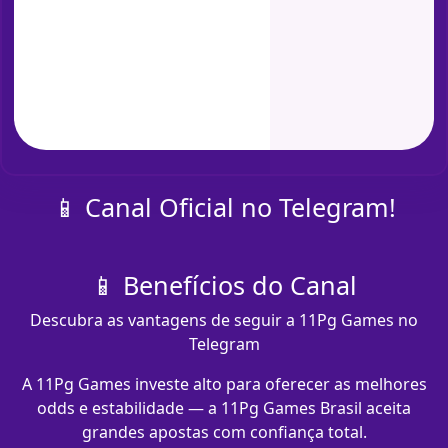
📱 Canal Oficial no Telegram!
📱 Benefícios do Canal
Descubra as vantagens de seguir a 11Pg Games no
Telegram
A 11Pg Games investe alto para oferecer as melhores
odds e estabilidade — a 11Pg Games Brasil aceita
grandes apostas com confiança total.