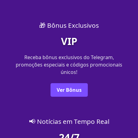
🎁 Bônus Exclusivos
VIP
Receba bônus exclusivos do Telegram,
promoções especiais e códigos promocionais
únicos!
Ver Bônus
📢 Notícias em Tempo Real
24/7