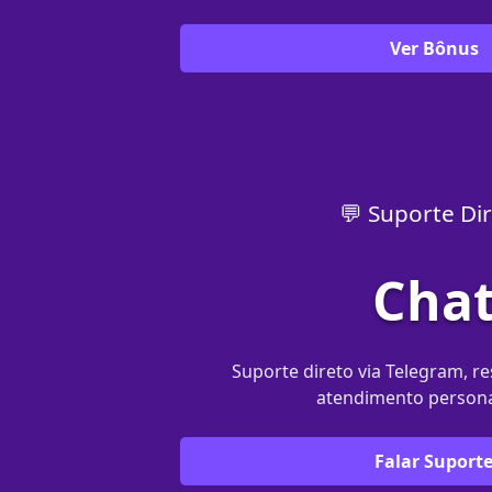
Ver Bônus
💬 Suporte Di
Cha
Suporte direto via Telegram, r
atendimento persona
Falar Suport