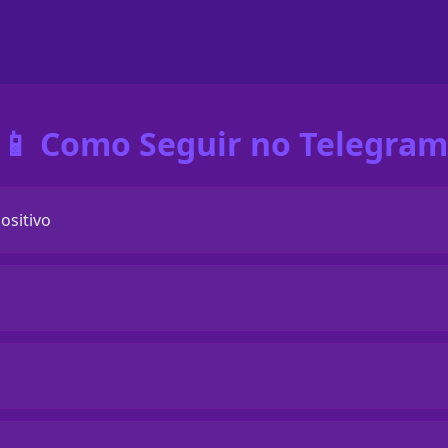
📱 Como Seguir no Telegram
ositivo