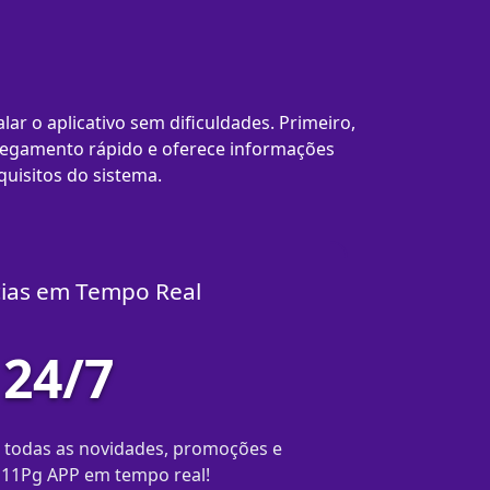
ar o aplicativo sem dificuldades. Primeiro,
arregamento rápido e oferece informações
quisitos do sistema.
cias em Tempo Real
24/7
e todas as novidades, promoções e
 11Pg APP em tempo real!