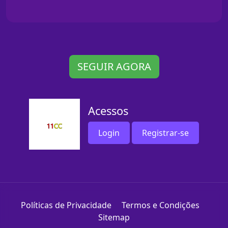
SEGUIR AGORA
Acessos
Login
Registrar-se
Políticas de Privacidade
Termos e Condições
Sitemap