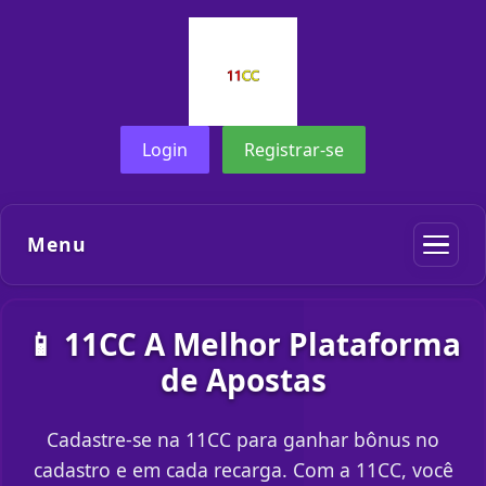
Login
Registrar-se
Menu
📱 11CC A Melhor Plataforma
de Apostas
Cadastre-se na 11CC para ganhar bônus no
cadastro e em cada recarga. Com a 11CC, você