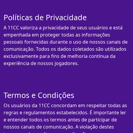
Políticas de Privacidade
A 11CC valoriza a privacidade de seus usuários e está
empenhada em proteger todas as informações
pessoais fornecidas durante o uso de nossos canais de
comunicação. Todos os dados coletados são utilizados
exclusivamente para fins de melhoria contínua da
experiência de nossos jogadores.
Termos e Condições
Os usuários da 11CC concordam em respeitar todas as
regras e regulamentos estabelecidos. É importante ler
e entender todos os termos antes de participar de
nossos canais de comunicação. A violação destes