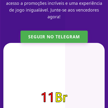
acesso a promoções incríveis e uma experiência
de jogo inigualável. Junte-se aos vencedores
agora!
SEGUIR NO TELEGRAM