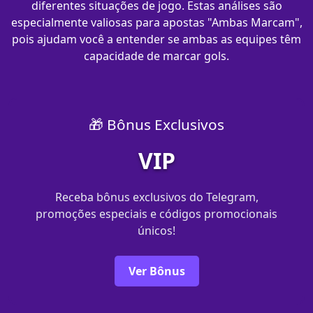
diferentes situações de jogo. Estas análises são
especialmente valiosas para apostas "Ambas Marcam",
pois ajudam você a entender se ambas as equipes têm
capacidade de marcar gols.
🎁 Bônus Exclusivos
VIP
Receba bônus exclusivos do Telegram,
promoções especiais e códigos promocionais
únicos!
Ver Bônus