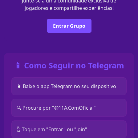
Junte-se a uma comunidade exclusiva de
jogadores e compartilhe experiências!
Entrar Grupo
📱 Como Seguir no Telegram
📱 Baixe o app Telegram no seu dispositivo
🔍 Procure por "@11A.ComOficial"
👆 Toque em "Entrar" ou "Join"