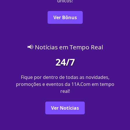
únicos!
Ver Bônus
📢 Notícias em Tempo Real
24/7
Fique por dentro de todas as novidades,
promoções e eventos da 11A.Com em tempo
real!
Ver Notícias