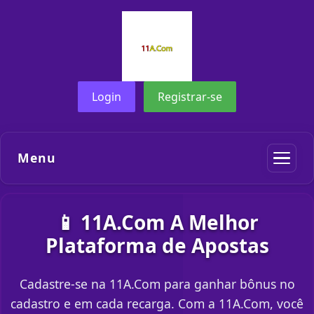
Login
Registrar-se
Menu
📱 11A.Com A Melhor
Plataforma de Apostas
Cadastre-se na 11A.Com para ganhar bônus no
cadastro e em cada recarga. Com a 11A.Com, você