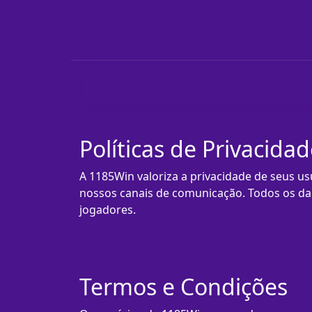
Políticas de Privacida
A 1185Win valoriza a privacidade de seus u
nossos canais de comunicação. Todos os dad
jogadores.
Termos e Condições