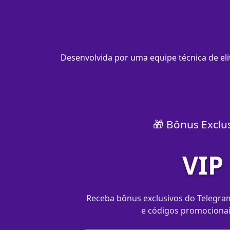
Desenvolvida por uma equipe técnica de eli
🎁 Bônus Exclu
VIP
Receba bônus exclusivos do Telegra
e códigos promocionai