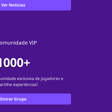
Ver Notícias
Comunidade VIP
1000+
unidade exclusiva de jogadores e
rtilhe experiências!
Entrar Grupo