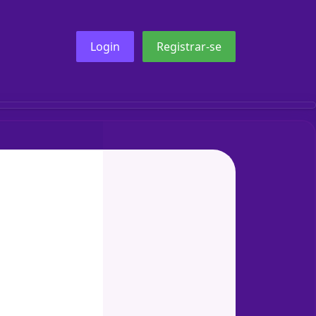
Login
Registrar-se