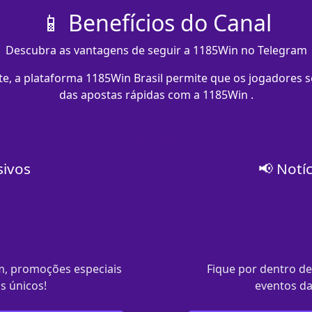
📱 Benefícios do Canal
Descubra as vantagens de seguir a 1185Win no Telegram
te, a plataforma 1185Win Brasil permite que os jogadores 
das apostas rápidas com a 1185Win .
sivos
📢 Notí
m, promoções especiais
Fique por dentro d
s únicos!
eventos da