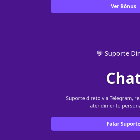
Ver Bônus
💬 Suporte Di
Cha
Suporte direto via Telegram, r
atendimento persona
Falar Suport