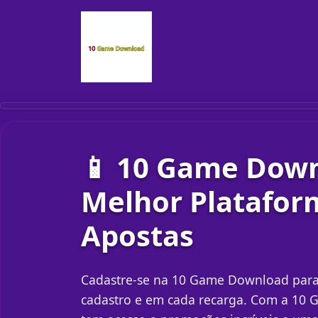
📱 10 Game Dow
Melhor Platafor
Apostas
Cadastre-se na 10 Game Download par
cadastro e em cada recarga. Com a 10