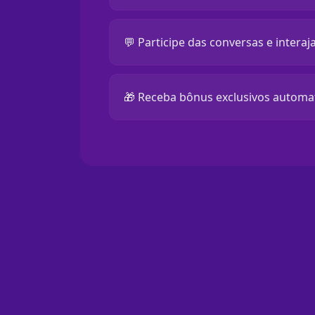
💬 Participe das conversas e interaj
🎁 Receba bônus exclusivos autom