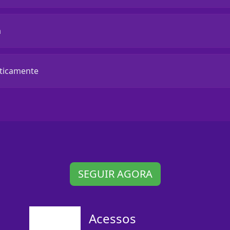
a
aticamente
SEGUIR AGORA
Acessos