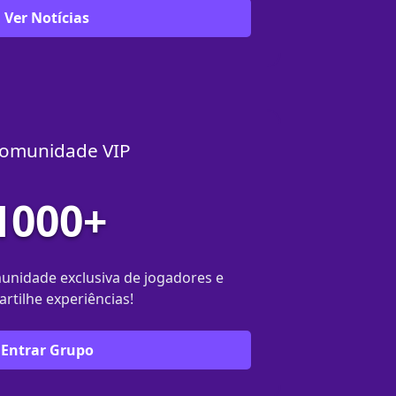
Ver Notícias
Comunidade VIP
1000+
unidade exclusiva de jogadores e
rtilhe experiências!
Entrar Grupo