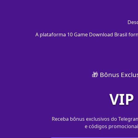
Desc
A plataforma 10 Game Download Brasil for
🎁 Bônus Exclu
VIP
Receba bônus exclusivos do Telegra
e códigos promocionai