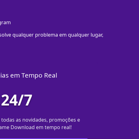
egram
olve qualquer problema em qualquer lugar,
cias em Tempo Real
24/7
e todas as novidades, promoções e
Game Download em tempo real!