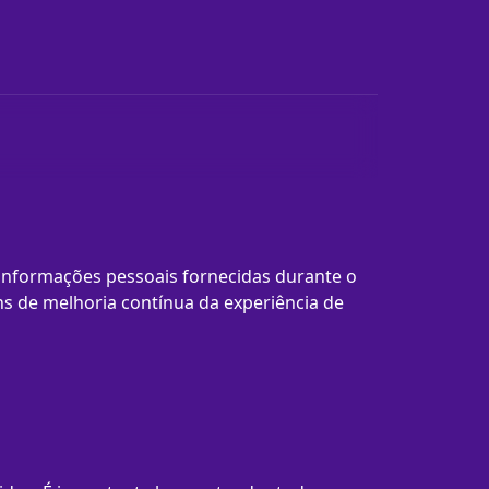
informações pessoais fornecidas durante o
ns de melhoria contínua da experiência de