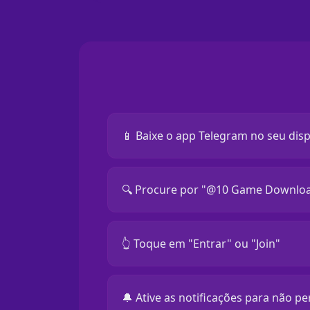
📱 Baixe o app Telegram no seu disp
🔍 Procure por "@10 Game Downloa
👆 Toque em "Entrar" ou "Join"
🔔 Ative as notificações para não p