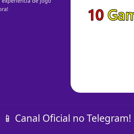
 experiência de jogo
ora!
📱 Canal Oficial no Telegram!