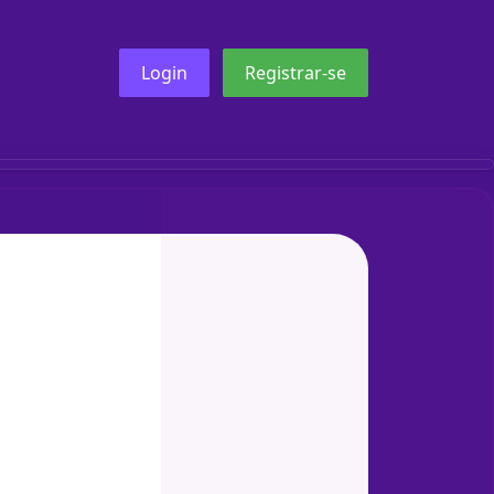
Login
Registrar-se