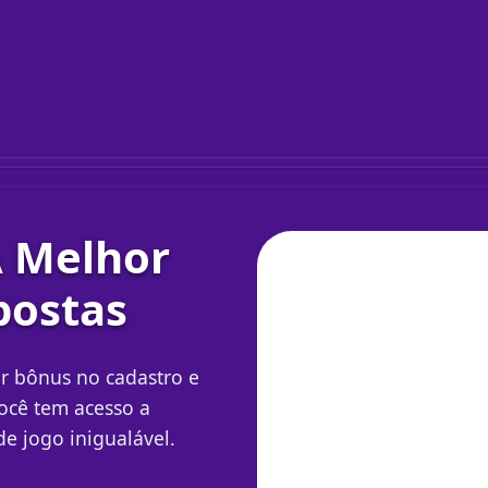
A Melhor
postas
r bônus no cadastro e
ocê tem acesso a
e jogo inigualável.