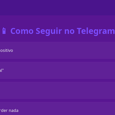
📱 Como Seguir no Telegram
ositivo
l"
erder nada