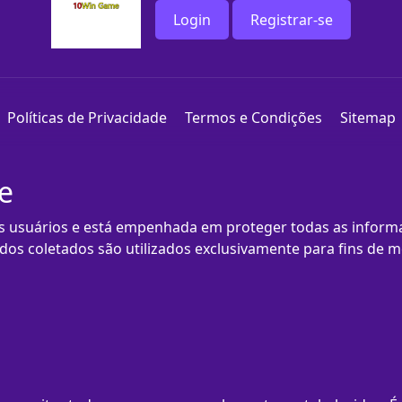
Login
Registrar-se
Políticas de Privacidade
Termos e Condições
Sitemap
de
us usuários e está empenhada em proteger todas as inform
os coletados são utilizados exclusivamente para fins de m