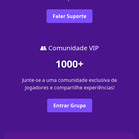
Falar Suporte
👥 Comunidade VIP
1000+
Junte-se a uma comunidade exclusiva de
jogadores e compartilhe experiências!
Entrar Grupo