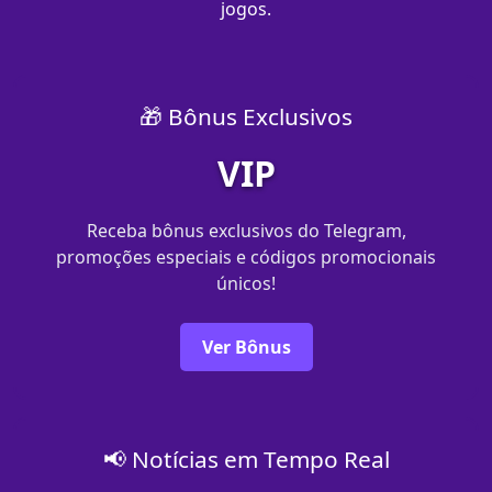
jogos.
🎁 Bônus Exclusivos
VIP
Receba bônus exclusivos do Telegram,
promoções especiais e códigos promocionais
únicos!
Ver Bônus
📢 Notícias em Tempo Real