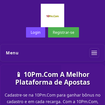
Login
Registrar-se
Menu
📱 10Pm.Com A Melhor
Plataforma de Apostas
Cadastre-se na 10Pm.Com para ganhar bônus no
cadastro e em cada recarga. Com a 10Pm.Com,