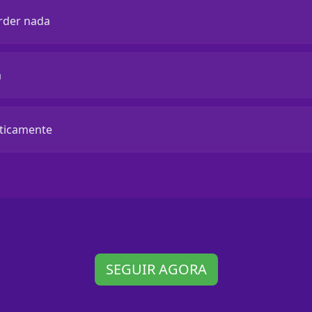
erder nada
a
aticamente
SEGUIR AGORA