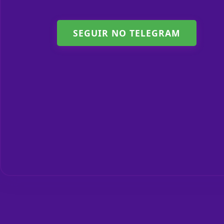
SEGUIR NO TELEGRAM