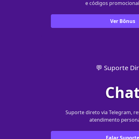
e códigos promocionai
Ver Bônus
💬 Suporte Di
Cha
Suporte direto via Telegram, r
atendimento persona
Falar Suport