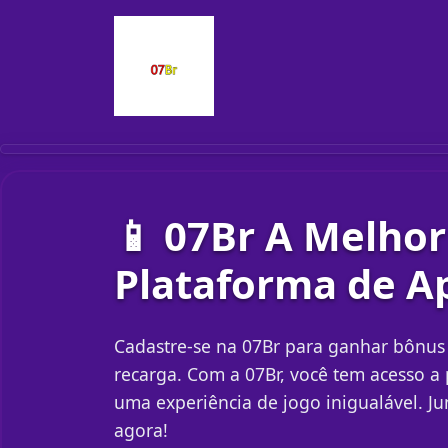
📱 07Br A Melhor
Plataforma de A
Cadastre-se na 07Br para ganhar bônus
recarga. Com a 07Br, você tem acesso a 
uma experiência de jogo inigualável. J
agora!