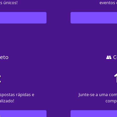
s únicos!
eventos 
reto
👥 
t
espostas rápidas e
Junte-se a uma com
lizado!
compa
e