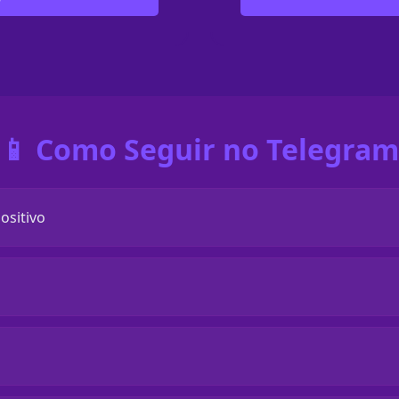
📱 Como Seguir no Telegram
ositivo