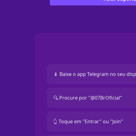
📱 Baixe o app Telegram no seu disp
🔍 Procure por "@07BrOficial"
👆 Toque em "Entrar" ou "Join"