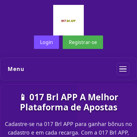
Login
Registrar-se
Menu
📱 017 Brl APP A Melhor
Plataforma de Apostas
Cadastre-se na 017 Brl APP para ganhar bônus no
cadastro e em cada recarga. Com a 017 Brl APP,