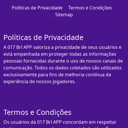
Políticas de Privacidade
Termos e Condições
Sitemap
Políticas de Privacidade
A 017 Brl APP valoriza a privacidade de seus usuários e
está empenhada em proteger todas as informações
pessoais fornecidas durante o uso de nossos canais de
comunicação. Todos os dados coletados são utilizados
exclusivamente para fins de melhoria contínua da
experiência de nossos jogadores.
Termos e Condições
Os usuários da 017 Brl APP concordam em respeitar