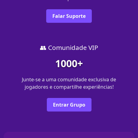
Falar Suporte
👥 Comunidade VIP
1000+
Junte-se a uma comunidade exclusiva de
jogadores e compartilhe experiências!
Entrar Grupo