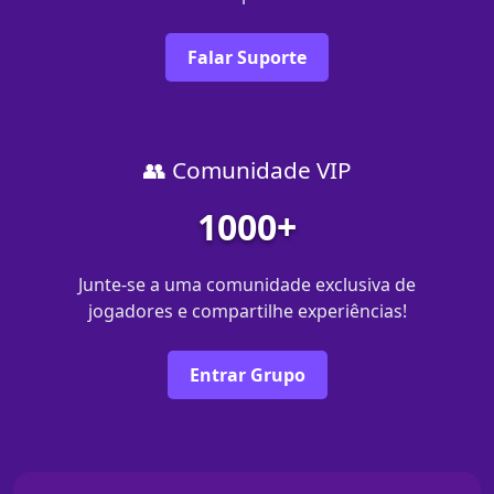
Falar Suporte
👥 Comunidade VIP
1000+
Junte-se a uma comunidade exclusiva de
jogadores e compartilhe experiências!
Entrar Grupo