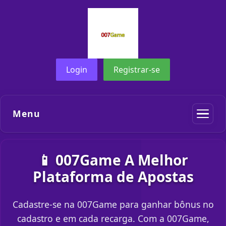
Login
Registrar-se
Menu
📱 007Game A Melhor
Plataforma de Apostas
Cadastre-se na 007Game para ganhar bônus no
cadastro e em cada recarga. Com a 007Game,