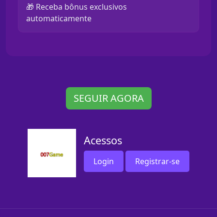
🎁 Receba bônus exclusivos
automaticamente
SEGUIR AGORA
Acessos
Login
Registrar-se