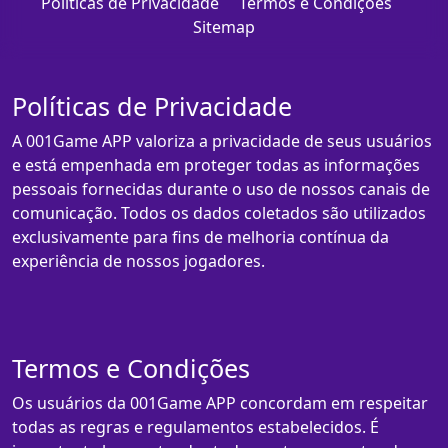
Políticas de Privacidade
Termos e Condições
Sitemap
Políticas de Privacidade
A 001Game APP valoriza a privacidade de seus usuários
e está empenhada em proteger todas as informações
pessoais fornecidas durante o uso de nossos canais de
comunicação. Todos os dados coletados são utilizados
exclusivamente para fins de melhoria contínua da
experiência de nossos jogadores.
Termos e Condições
Os usuários da 001Game APP concordam em respeitar
todas as regras e regulamentos estabelecidos. É